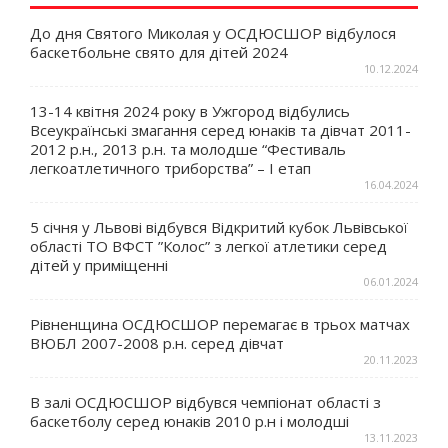
До дня Святого Миколая у ОСДЮСШОР відбулося
баскетбольне свято для дітей 2024
10.12.2024
13-14 квітня 2024 року в Ужгород відбулись
Всеукраїнські змагання серед юнаків та дівчат 2011-
2012 р.н., 2013 р.н. та молодше “Фестиваль
легкоатлетичного триборства” – І етап
16.04.2024
5 січня у Львові відбувся Відкритий кубок Львівської
області ТО ВФСТ ”Колос” з легкої атлетики серед
дітей у приміщенні
06.01.2024
Рівненщина ОСДЮСШОР перемагає в трьох матчах
ВЮБЛ 2007-2008 р.н. серед дівчат
20.11.2023
В залі ОСДЮСШОР відбувся чемпіонат області з
баскетболу серед юнаків 2010 р.н і молодші
13.11.2023