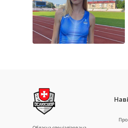
Наві
Про
Обласна спеціалізована