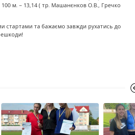
100 м. – 13,14 ( тр. Машанєнков О.В., Гречко
ми стартами та бажаємо завжди рухатись до
решкоди!