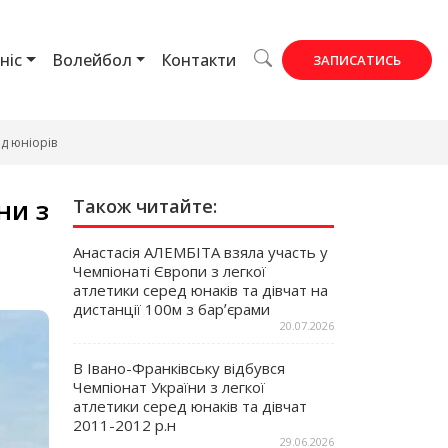
ніс
Волейбол
Контакти
ЗАПИСАТИСЬ
ед юніорів
ни з
Також читайте:
Анастасія АЛЕМБІТА взяла участь у
Чемпіонаті Європи з легкої
атлетики серед юнаків та дівчат на
дистанції 100м з барʼєрами
20.07.2026
В Івано-Франківську відбувся
Чемпіонат України з легкої
атлетики серед юнаків та дівчат
2011-2012 р.н
29.06.2026