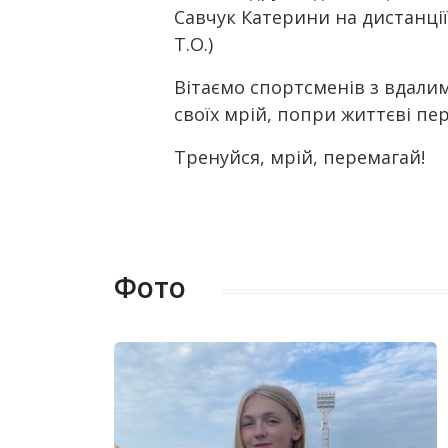
Савчук Катерини на дистанції 
Т.О.)
Вітаємо спортсменів з вдали
своїх мрій, попри життєві пе
Тренуйся, мрій, перемагай!
Фото