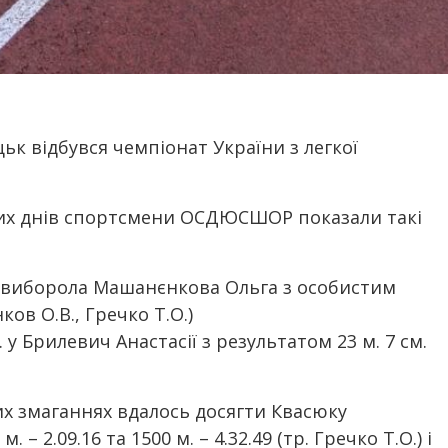
уцьк відбувся чемпіонат України з легкої
них днів спортсмени ОСДЮСШОР показали такі
/б виборола Машанєнкова Ольга з особистим
ов О.В., Гречко Т.О.)
. у Брилевич Анастасії з результатом 23 м. 7 см.
их змаганнях вдалось досягти Квасюку
 – 2.09.16 та 1500 м. – 4.32.49 (тр. Гречко Т.О.) і