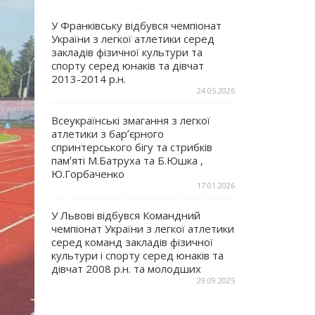
У Франківську відбувся чемпіонат
України з легкої атлетики серед
закладів фізичної культури та
спорту серед юнаків та дівчат
2013-2014 р.н.
24.05.2026
Всеукраїнські змагання з легкої
атлетики з барʼєрного
спринтерського бігу та стрибків
памʼяті М.Батруха та Б.Юшка ,
Ю.Горбаченко
17.01.2026
У Львові відбувся Командний
чемпіонат України з легкої атлетики
серед команд закладів фізичної
культури і спорту серед юнаків та
дівчат 2008 р.н. та молодших
29.09.2025