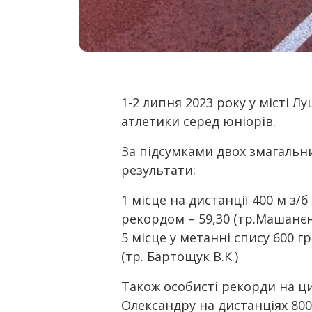
1-2 липня 2023 року у місті Л
атлетики серед юніорів.
За підсумками двох змагаль
результати:
1 місце на дистанції 400 м з
рекордом – 59,30 (тр.Машанєнк
5 місце у метанні спису 600 гр
(тр. Бартощук В.К.)
Також особисті рекорди на ц
Олександру на дистанціях 800 м.