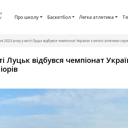
ка
Про школу
Баскетбол
Легка атлетика
Те
у
ня 2023 року у місті Луцьк відбувся чемпіонат України з легкої атлетики сер
сті Луцьк відбувся чемпіонат Украї
іорів