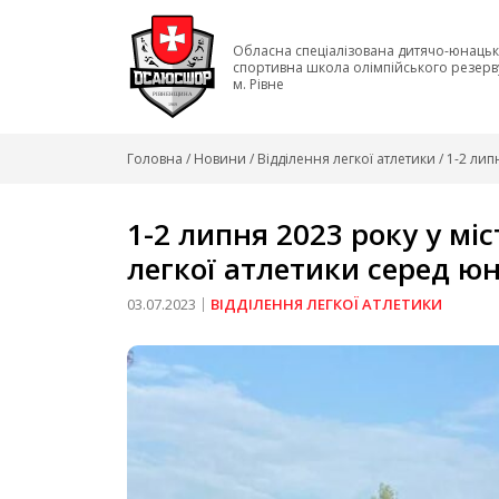
Skip
to
Обласна спеціалізована дитячо-юнаць
content
спортивна школа олімпійського резерв
м. Рівне
Головна
/
Новини
/
Відділення легкої атлетики
/
1-2 лип
1-2 липня 2023 року у мі
легкої атлетики серед юн
03.07.2023
ВІДДІЛЕННЯ ЛЕГКОЇ АТЛЕТИКИ