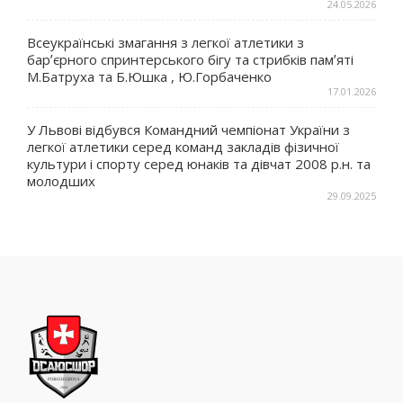
24.05.2026
Всеукраїнські змагання з легкої атлетики з
барʼєрного спринтерського бігу та стрибків памʼяті
М.Батруха та Б.Юшка , Ю.Горбаченко
17.01.2026
У Львові відбувся Командний чемпіонат України з
легкої атлетики серед команд закладів фізичної
культури і спорту серед юнаків та дівчат 2008 р.н. та
молодших
29.09.2025