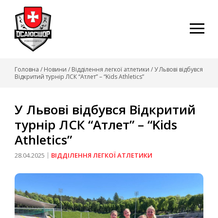
Skip
to
content
Головна
/
Новини
/
Відділення легкої атлетики
/
У Львові відбувся
Відкритий турнір ЛСК “Атлет” – “Kids Athletics”
У Львові відбувся Відкритий
турнір ЛСК “Атлет” – “Kids
Athletics”
28.04.2025
ВІДДІЛЕННЯ ЛЕГКОЇ АТЛЕТИКИ