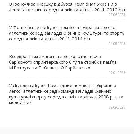
В Івано-Франківську відбувся Чемпіонат України з
легкої атлетики серед юнаків та дівчат 2011-2012 р.н
29.06.2026
У Франківську відбувся чемпіонат України з легкої
атлетики серед закладів фізичної культури та спорту
серед юнаків та дівчат 2013-2014 р.н.
24.05.2026
Всеукраїнські змагання з легкої атлетики з
барʼєрного спринтерського бігу та стрибків памʼяті
М.Батруха та Б.Юшка , Ю.Горбаченко
17.01.2026
У Львові відбувся Командний чемпіонат України з
легкої атлетики серед команд закладів фізичної
культури і спорту серед юнаків та дівчат 2008 р.н. та
молодших
29.09.2025