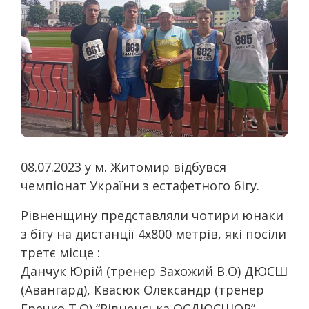
08.07.2023 у м. Житомир відбувся
чемпіонат України з естафетного бігу.
Рівненщину представляли чотири юнаки
з бігу на дистанції 4х800 метрів, які посіли
третє місце :
Данчук Юрій (тренер Захожий В.О) ДЮСШ
(Авангард), Квасюк Олександр (тренер
Гречко Т.О) “Рівненська ОСДЮСШОР”,