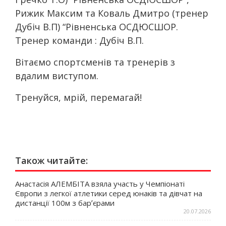
Рижик Максим та Коваль Дмитро (тренер
Дубіч В.П) “Рівненська ОСДЮСШОР.
Тренер команди : Дубіч В.П.
Вітаємо спортсменів та тренерів з
вдалим виступом.
Тренуйся, мрій, перемагай!
Також читайте:
Анастасія АЛЕМБІТА взяла участь у Чемпіонаті
Європи з легкої атлетики серед юнаків та дівчат на
дистанції 100м з барʼєрами
20.07.2026