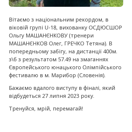
Вітаємо з національним рекордом, в
віковій групі U-18, вихованку ОСДЮСШОР
Ольгу МАШАНЄНКОВУ (тренери
МАШАНЄНКОВ Олег, ГРЕЧКО Тетяна). В
попередньому забігу, на дистанції 400м.
з\б з результатом 57.49 на змаганнях
Європейського юнацького Олімпійського
фестивалю в м. Марибор (Словенія).
Бажаємо вдалого виступу в фіналі, який
відбудеться 27 липня 2023 року.
Тренуйся, мрій, перемагай!