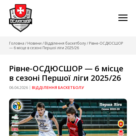
Skip
to
content
Головна
/
Новини
/
Відділення баскетболу
/
Рівне-ОСДЮСШОР
— 6 місце в сезоні Першої ліги 2025/26
Рівне-ОСДЮСШОР — 6 місце
в сезоні Першої ліги 2025/26
06.04.2026
ВІДДІЛЕННЯ БАСКЕТБОЛУ