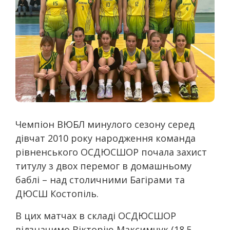
Чемпіон ВЮБЛ минулого сезону серед
дівчат 2010 року народження команда
рівненського ОСДЮСШОР почала захист
титулу з двох перемог в домашньому
баблі – над столичними Багірами та
ДЮСШ Костопіль.
В цих матчах в складі ОСДЮСШОР
відзначимо Вікторію Максимчук (18.5